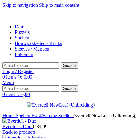
Skip to navigation
Skip to main content
Darts
Puzzels
Spellen
Bouwpakketten / Bricks
Sleeves / Mappen
Pokemon
Search
Login / Register
0
items
/
€
0,00
Menu
Search
0
items
€
0,00
Home
Spellen
Bord/Familie Spellen
Everdell NewLeaf (Uitbreiding)
Everdell - Duo
€
39,99
Back to products