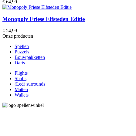
€
64,99
Monopoly Friese Elfsteden Editie
€
54,99
Onze producten
Spellen
Puzzels
Bouwpakketten
Darts
Flights
Shafts
(Led) surrounds
Matten
Wallets