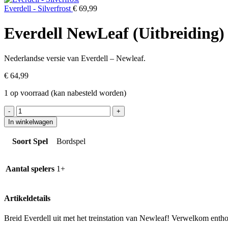
Everdell - Silverfrost
€
69,99
Everdell NewLeaf (Uitbreiding)
Nederlandse versie van Everdell – Newleaf.
€
64,99
1 op voorraad (kan nabesteld worden)
Everdell
NewLeaf
In winkelwagen
(Uitbreiding)
aantal
Soort Spel
Bordspel
Aantal spelers
1+
Artikeldetails
Breid Everdell uit met het treinstation van Newleaf! Verwelkom enthou