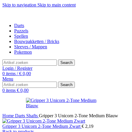
Skip to navigation
Skip to main content
Darts
Puzzels
Spellen
Bouwpakketten / Bricks
Sleeves / Mappen
Pokemon
Search
Login / Register
0
items
/
€
0,00
Menu
Search
0
items
€
0,00
Home
Darts
Shafts
Gripper 3 Unicorn 2-Tone Medium Blauw
Gripper 3 Unicorn 2-Tone Medium Zwart
€
2,19
Back to products