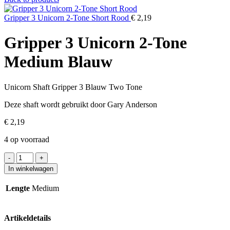
Gripper 3 Unicorn 2-Tone Short Rood
€
2,19
Gripper 3 Unicorn 2-Tone
Medium Blauw
Unicorn Shaft Gripper 3 Blauw Two Tone
Deze shaft wordt gebruikt door Gary Anderson
€
2,19
4 op voorraad
Gripper
3
In winkelwagen
Unicorn
2-
Lengte
Medium
Tone
Medium
Blauw
Artikeldetails
aantal