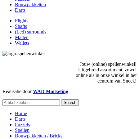
Bouwpakketten
Darts
Flights
Shafts
(Led) surrounds
Matten
Wallets
Jouw (online) spellenwinkel!
Uitgebreid assortiment, zowel
online als in onze winkel in het
centrum van Sneek!
Realisatie door
WAD Marketing
Search
Home
Darts
Puzzels
Spellen
Bouwpakketten / Bricks