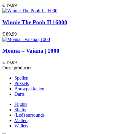
€
19,99
Winnie The Pooh II | 6000
€
89,99
Moana – Vaiana | 1000
€
19,99
Onze producten
Spellen
Puzzels
Bouwpakketten
Darts
Flights
Shafts
(Led) surrounds
Matten
Wallets