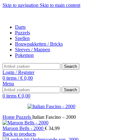
Skip to navigation
Skip to main content
Darts
Puzzels
Spellen
Bouwpakketten / Bricks
Sleeves / Mappen
Pokemon
Search
Login / Register
0
items
/
€
0,00
Menu
Search
0
items
€
0,00
Home
Puzzels
Italian Fascino – 2000
Maroon Bells - 2000
€
34,99
Back to products