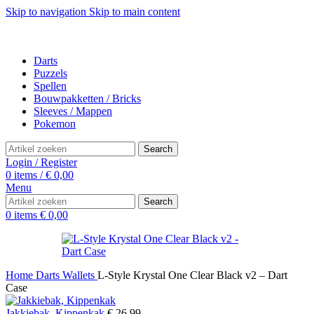
Skip to navigation
Skip to main content
Darts
Puzzels
Spellen
Bouwpakketten / Bricks
Sleeves / Mappen
Pokemon
Search
Login / Register
0
items
/
€
0,00
Menu
Search
0
items
€
0,00
Home
Darts
Wallets
L-Style Krystal One Clear Black v2 – Dart
Case
Jakkiebak, Kippenkak
€
26,99