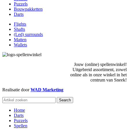
Puzzels
Bouwpakketten
Darts
Flights
Shafts
(Led) surrounds
Matten
Wallets
Jouw (online) spellenwinkel!
Uitgebreid assortiment, zowel
online als in onze winkel in het
centrum van Sneek!
Realisatie door
WAD Marketing
Search
Home
Darts
Puzzels
Spellen