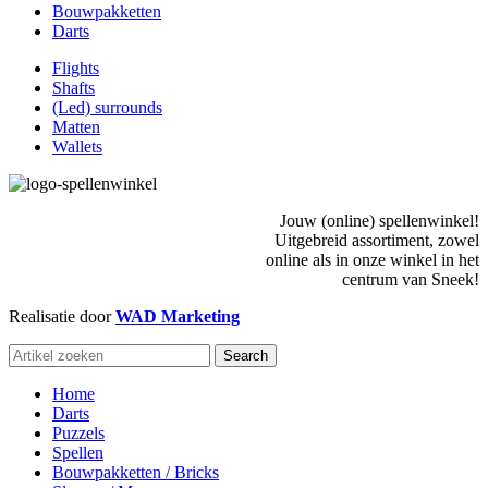
Bouwpakketten
Darts
Flights
Shafts
(Led) surrounds
Matten
Wallets
Jouw (online) spellenwinkel!
Uitgebreid assortiment, zowel
online als in onze winkel in het
centrum van Sneek!
Realisatie door
WAD Marketing
Search
Home
Darts
Puzzels
Spellen
Bouwpakketten / Bricks