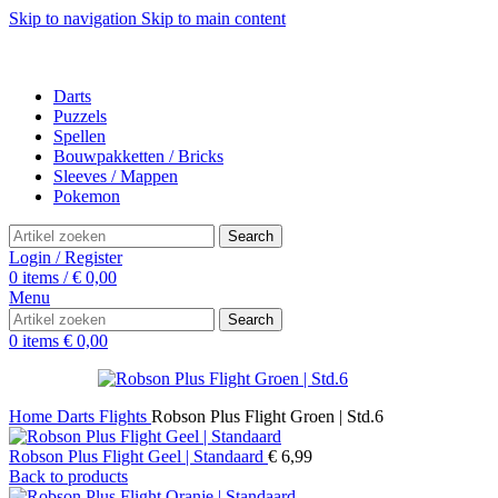
Skip to navigation
Skip to main content
Darts
Puzzels
Spellen
Bouwpakketten / Bricks
Sleeves / Mappen
Pokemon
Search
Login / Register
0
items
/
€
0,00
Menu
Search
0
items
€
0,00
Home
Darts
Flights
Robson Plus Flight Groen | Std.6
Robson Plus Flight Geel | Standaard
€
6,99
Back to products